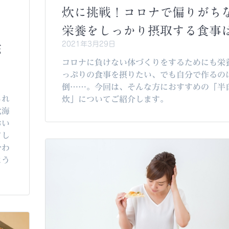
炊に挑戦！コロナで偏りがち
と
栄養をしっかり摂取する食事
2021年3月29日
完
コロナに負けない体づくりをするためにも栄
っぷりの食事を摂りたい、でも自分で作るの
倒……。今回は、そんな方におすすめの「半
られ
炊」についてご紹介します。
北海
おい
てし
合わ
よう