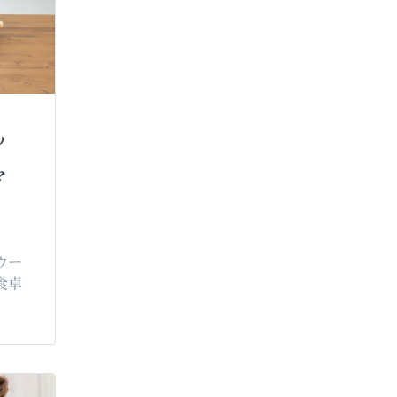
ツ
マ
ウー
食卓