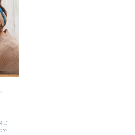
す
過ご
ので