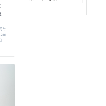
テ
な
ゴ
リ
は
ー
養た
は面
自