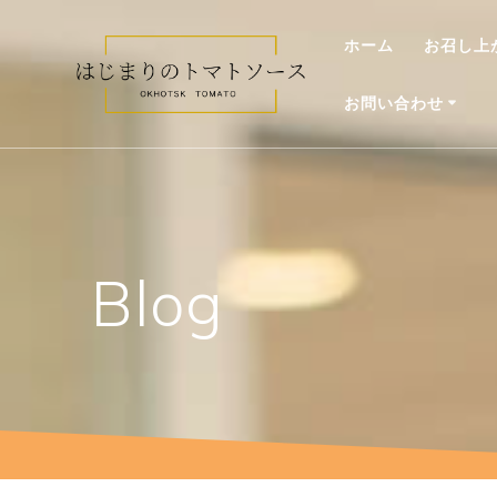
コ
ン
ホーム
お召し上
テ
ン
お問い合わせ
ツ
へ
ス
キ
ッ
プ
Blog