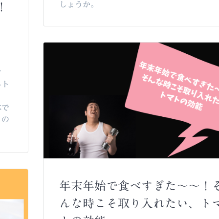
しょうか。
！
る
マ
るト
。
本で
トの
年末年始で食べすぎた～～！
んな時こそ取り入れたい、ト