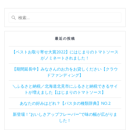
ナ
ー
ー
ー
ー
ー
ジ
ジ
ジ
ジ
ジ
ビ
検
索:
ゲ
ー
最近の投稿
シ
【ベストお取り寄せ大賞2022】にはじまりのトマトソース
がノミネートされました！
ョ
【期間延長中】みなさんのお力をお貸しください【クラウ
ン
ドファンディング】
＼ふるさと納税／北海道北見市にふるさと納税できるサイ
トが増えました【はじまりのトマトソース】
あなたの好みはどれ？【パスタの種類辞典】NO.2
新登場！”おいしさアップフレーバー”で味の幅が広がりま
した！