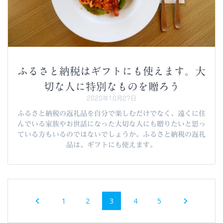
ふるさと納税はギフトにも使えます。大
切な人に特別なものを贈ろう
2020年10月27日
ふるさと納税の返礼品を自分で楽しむだけでなく、遠くに住
んでいる家族やお世話になった大切な人にも贈りたいと思っ
ている方もいるのではないでしょうか。ふるさと納税の返礼
品は、ギフトにも使えます。
投
固
固
固
固
固
1
2
3
4
5
稿
定
定
定
定
定
ペ
ペ
ペ
ペ
ペ