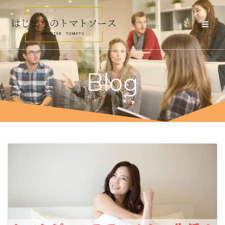
コ
ン
テ
ン
ツ
へ
ス
Blog
キ
ッ
プ