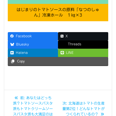
はじまりのトマトソースの原料「なつのしゅ
ん」冷凍ホール １㎏×3
Facebook
X
Threads
Bluesky
Hatena
LINE
Copy
投
過
前:
あなたはどっち
稿
去
次
派？トマトソースパスタ
次:
北海道はトマトの生産
の
の
派もトマトクリームソー
量第2位！どんなトマトが
投
投
スパスタ派も大満足のは
つくられているの？