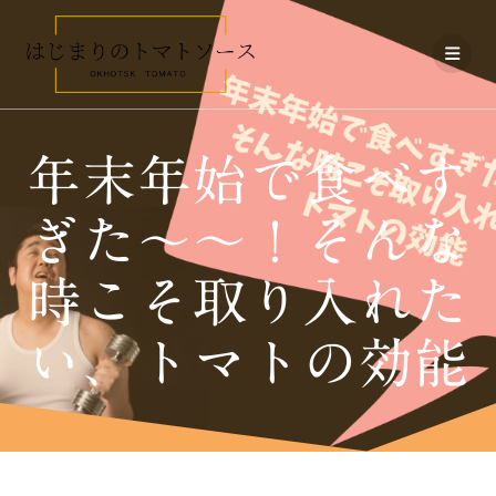
コ
ン
テ
ン
ツ
へ
ス
年末年始で食べす
キ
ッ
プ
ぎた～～！そんな
時こそ取り入れた
い、トマトの効能