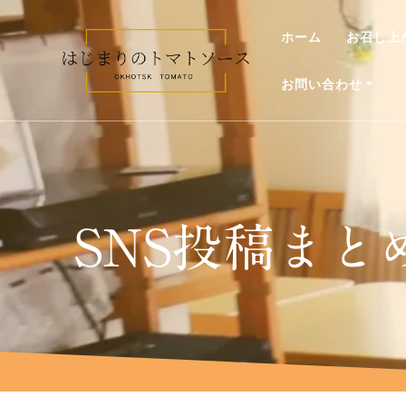
コ
ン
ホーム
お召し上
テ
ン
お問い合わせ
ツ
へ
ス
キ
ッ
プ
SNS投稿まと