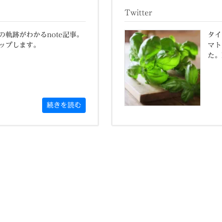
Twitter
軌跡がわかるnote記事。
タイ
ップします。
マト
た。ht
続きを読む