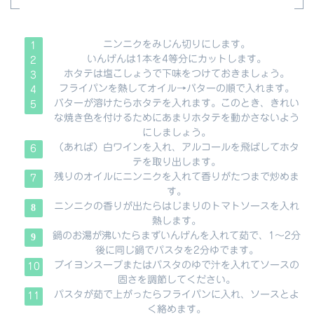
ニンニクをみじん切りにします。
いんげんは1本を4等分にカットします。
ホタテは塩こしょうで下味をつけておきましょう。
フライパンを熱してオイル→バターの順で入れます。
バターが溶けたらホタテを入れます。このとき、きれい
な焼き色を付けるためにあまりホタテを動かさないよう
にしましょう。
（あれば）白ワインを入れ、アルコールを飛ばしてホタ
テを取り出します。
残りのオイルにニンニクを入れて香りがたつまで炒めま
す。
ニンニクの香りが出たらはじまりのトマトソースを入れ
熱します。
鍋のお湯が沸いたらまずいんげんを入れて茹で、1～2分
後に同じ鍋でパスタを2分ゆでます。
ブイヨンスープまたはパスタのゆで汁を入れてソースの
固さを調節してください。
パスタが茹で上がったらフライパンに入れ、ソースとよ
く絡めます。