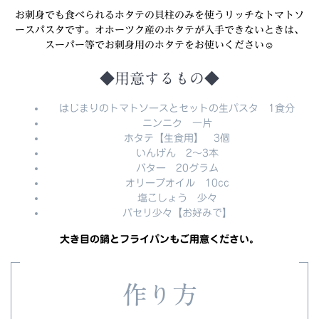
お刺身でも食べられるホタテの貝柱のみを使うリッチなトマトソ
ースパスタです。オホーツク産のホタテが入手できないときは、
スーパー等でお刺身用のホタテをお使いください☺
◆用意するもの◆
はじまりのトマトソースとセットの生パスタ 1食分
ニンニク 一片
ホタテ【生食用】 3個
いんげん 2～3本
バター 20グラム
オリーブオイル 10cc
塩こしょう 少々
パセリ少々【お好みで】
大き目の鍋とフライパンもご用意ください。
作り方