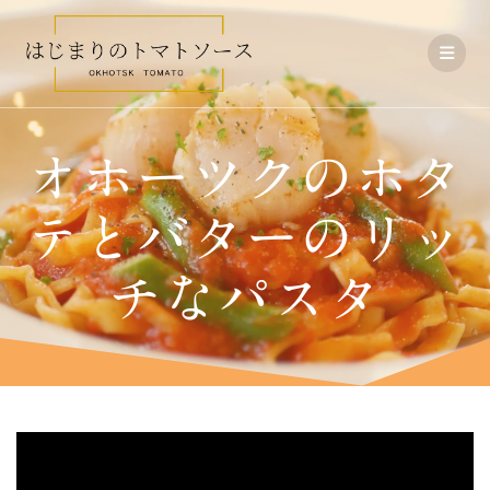
コ
ン
テ
ン
ツ
へ
ス
オホーツクのホタ
キ
ッ
プ
テとバターのリッ
チなパスタ