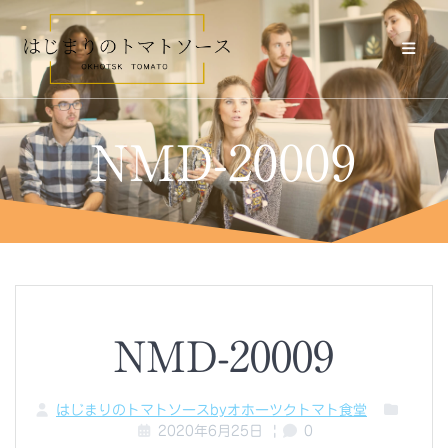
コ
ン
テ
ン
ツ
へ
ス
NMD-20009
キ
ッ
プ
NMD-20009
はじまりのトマトソースbyオホーツクトマト食堂
2020年6月25日
|
0