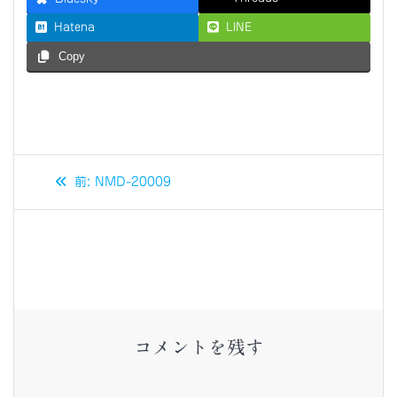
Hatena
LINE
Copy
投
過
前:
NMD-20009
稿
去
の
ナ
投
稿:
ビ
ゲ
コメントを残す
ー
シ