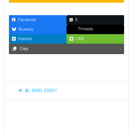
Facebook
X
Threads
Bluesky
Hatena
LINE
Copy
投
過
前:
NMD-20001
稿
去
の
ナ
投
稿:
ビ