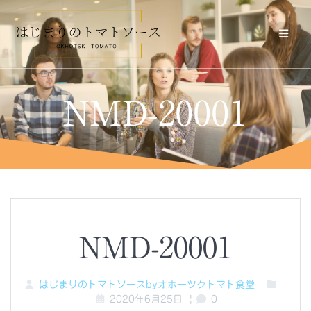
コ
ン
テ
ン
ツ
へ
ス
NMD-20001
キ
ッ
プ
NMD-20001
はじまりのトマトソースbyオホーツクトマト食堂
2020年6月25日
|
0