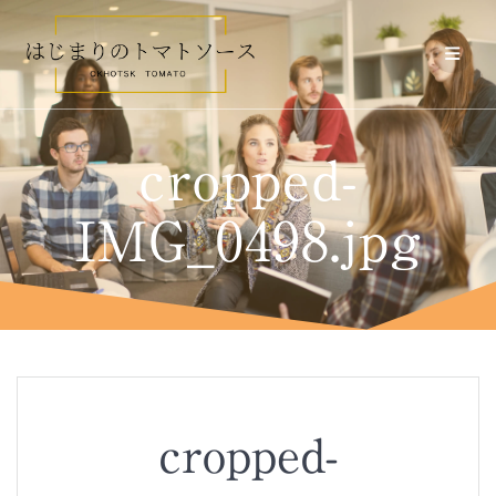
コ
ン
テ
ン
ツ
へ
ス
cropped-
キ
ッ
プ
IMG_0498.jpg
cropped-