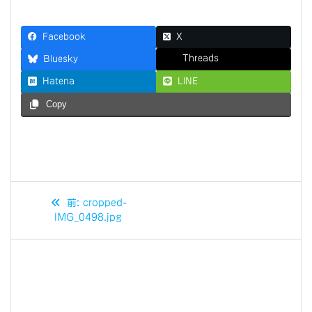
Facebook
X
Threads
Bluesky
Hatena
LINE
Copy
投
過
前:
cropped-
稿
去
IMG_0498.jpg
の
ナ
投
稿:
ビ
ゲ