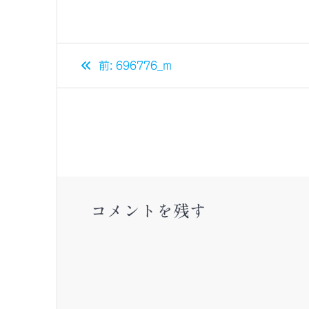
投
過
前:
696776_m
去
稿
の
投
ナ
稿:
ビ
ゲ
コメントを残す
ー
シ
ョ