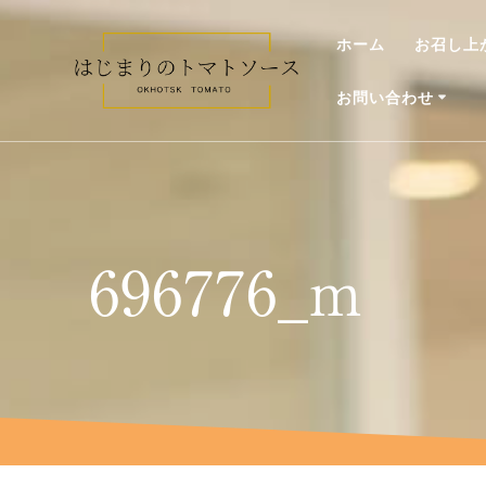
コ
ン
ホーム
お召し上
テ
ン
お問い合わせ
ツ
へ
ス
キ
ッ
プ
696776_m